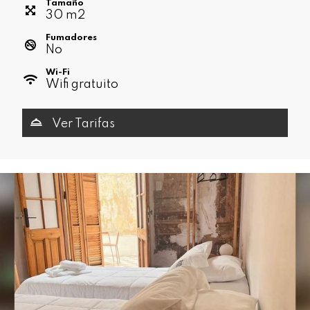
Tamaño
30
m
2
Fumadores
No
Wi-Fi
Wifi gratuito
Ver Tarifas