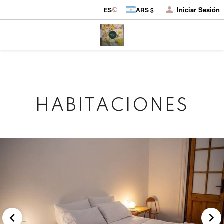
Iniciar Sesión
ES
ARS $
HABITACIONES