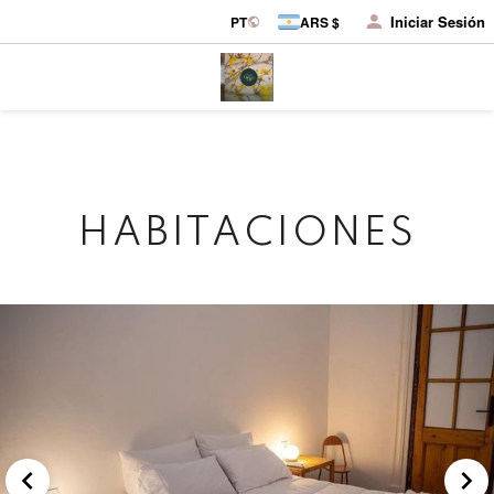
Iniciar Sesión
PT
ARS $
HABITACIONES