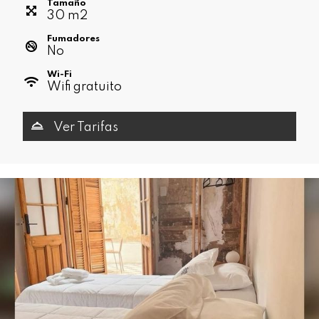
Tamaño
30
m
2
Fumadores
No
Wi-Fi
Wifi gratuito
Ver Tarifas