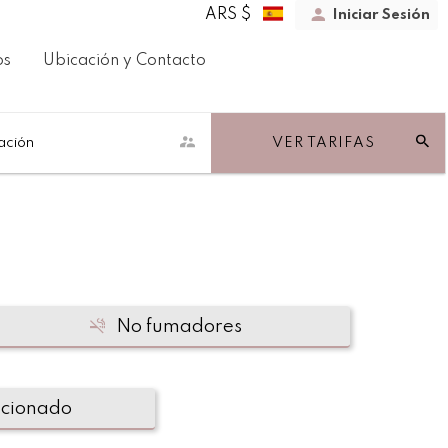
ARS $
Iniciar Sesión
os
Ubicación y Contacto
ación
VER TARIFAS
No fumadores
icionado