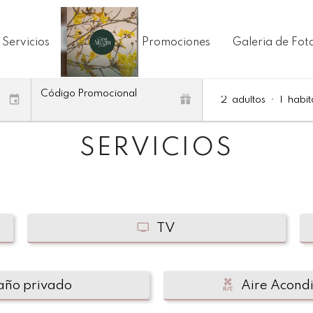
Servicios
Promociones
Galeria de Fot
Código Promocional
2
adultos
•
1
habit
SERVICIOS
TV
año privado
Aire Acond